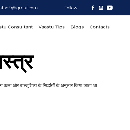
htani9@gmail.com
Follow
Skip
stu Consultant
Vaastu Tips
Blogs
Contacts
to
content
ास्त्र
ापत्य कला और वास्तुशिल्प के सिद्धांतों के अनुसार किया जाता था।